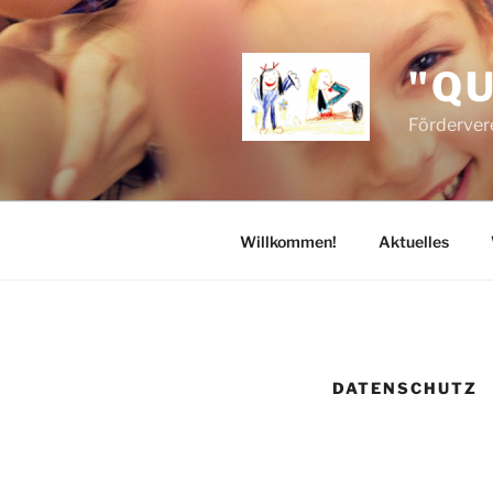
Zum
Inhalt
springen
"QU
Förderver
Willkommen!
Aktuelles
DATENSCHUTZ