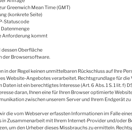
der Anfrage
 zur Greenwich Mean Time (GMT)
ung (konkrete Seite)
TP-Statuscode
ne Datenmenge
ie Anforderung kommt
 dessen Oberfläche
n der Browsersoftware.
n in der Regel keinen unmittelbaren Rückschluss auf Ihre Pe
es Website-Angebotes verarbeitet. Rechtsgrundlage für die V
ten ist ein berechtigtes Interesse (Art. 6 Abs. 1 S. 1 lit. f)
teresse daran, Ihnen eine für Ihren Browser optimierte Websit
munikation zwischen unserem Server und Ihrem Endgerät zu
r die vom Webserver erfassten Informationen im Falle eine
in Zusammenarbeit mit Ihrem Internet-Provider und/oder B
zen, um den Urheber dieses Missbrauchs zu ermitteln. Rechtsg