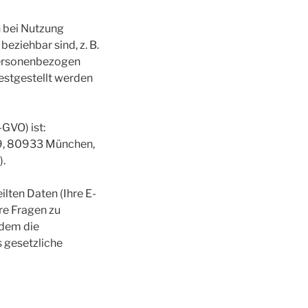
 bei Nutzung
eziehbar sind, z. B.
personenbezogen
festgestellt werden
GVO) ist:
 9, 80933 München,
).
lten Daten (Ihre E-
re Fragen zu
hdem die
s gesetzliche