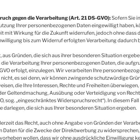
uch gegen die Verarbeitung (Art. 21 DS-GVO):
Sofern Sie i
utzung Ihrer personenbezogenen Daten eingewilligt haben, kö
eit mit Wirkung für die Zukunft widerrufen, jedoch ohne dass
nwilligung bis zum Widerruf erfolgten Verarbeitung dadurch b
, aus Gründen, die sich aus ihrer besonderen Situation ergeben
ie Verarbeitung Ihrer personenbezogenen Daten, die aufgrun
 DS-GVO erfolgt, einzulegen. Wir verarbeiten Ihre personenbez
icht, es sei denn, wir können zwingende schutzwürdige Grün
isen, die Ihre Interessen, Rechte und Freiheiten überwiegen,
 der Geltendmachung, Ausübung oder Verteidigung von Recht
VO, sog. „eingeschränktes Widerspruchsrecht“). In diesem Fall
darlegen, die sich aus Ihrer besonderen Situation ergeben.
derzeit das Recht, auch ohne Angabe von Gründen der Verarbe
Daten für die Zwecke der Direktwerbung zu widersprechen, 
vorheben wollen, dass wir ohne ausdrückliche Einwilligung k