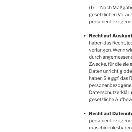
(1) Nach Maßgabe 
gesetzlichen Voraus
personenbezogenen
Recht auf Auskunft
haben das Recht, j
verlangen. Wenn wi
durch angemessene 
Zwecke, für die sie 
Daten unrichtig ode
haben Sie ggf. das 
personenbezogenen 
Datenschutzerkläru
gesetzliche Aufbewa
Recht auf Datenüb
personenbezogenen D
maschinenlesbaren 