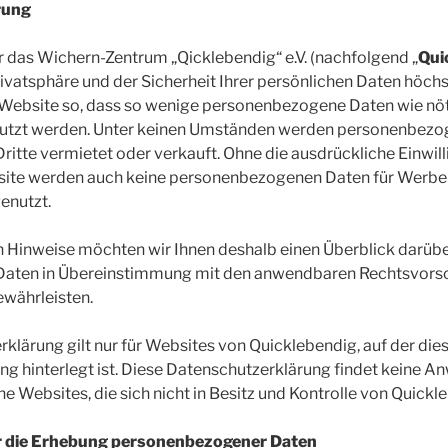
rung
r das Wichern-Zentrum „Qicklebendig“ e.V. (nachfolgend „
Qui
ivatsphäre und der Sicherheit Ihrer persönlichen Daten höch
e Website so, dass so wenige personenbezogene Daten wie nö
nutzt werden. Unter keinen Umständen werden personenbezo
tte vermietet oder verkauft. Ohne die ausdrückliche Einwil
ite werden auch keine personenbezogenen Daten für Werbe
enutzt.
 Hinweise möchten wir Ihnen deshalb einen Überblick darübe
 Daten in Übereinstimmung mit den anwendbaren Rechtsvors
ewährleisten.
klärung gilt nur für Websites von Quicklebendig, auf der die
g hinterlegt ist. Diese Datenschutzerklärung findet keine A
e Websites, die sich nicht in Besitz und Kontrolle von Quickl
er die Erhebung personenbezogener Daten