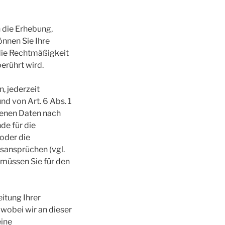
n die Erhebung,
nnen Sie Ihre
 die Rechtmäßigkeit
erührt wird.
, jederzeit
d von Art. 6 Abs. 1
ogenen Daten nach
de für die
 oder die
sansprüchen (vgl.
 müssen Sie für den
itung Ihrer
wobei wir an dieser
eine