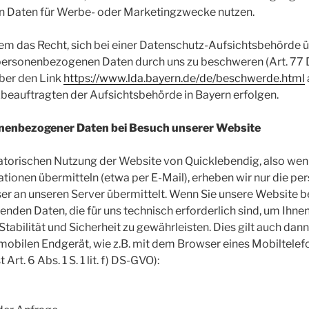
 Daten für Werbe- oder Marketingzwecke nutzen.
m das Recht, sich bei einer Datenschutz-Aufsichtsbehörde ü
 personenbezogenen Daten durch uns zu beschweren (Art. 77 
ber den Link
https://www.lda.bayern.de/de/beschwerde.html
eauftragten der Aufsichtsbehörde in Bayern erfolgen.
nenbezogener Daten bei Besuch unserer Website
atorischen Nutzung der Website von Quicklebendig, also wenn
tionen übermitteln (etwa per E-Mail), erheben wir nur die 
ser an unseren Server übermittelt. Wenn Sie unsere Website 
genden Daten, die für uns technisch erforderlich sind, um Ihn
tabilität und Sicherheit zu gewährleisten. Dies gilt auch dan
obilen Endgerät, wie z.B. mit dem Browser eines Mobiltelef
Art. 6 Abs. 1 S. 1 lit. f) DS-GVO):