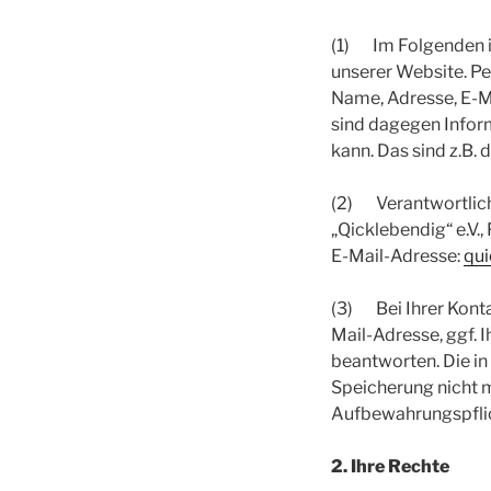
(1) Im Folgenden i
unserer Website. Pe
Name, Adresse, E-M
sind dagegen Informa
kann. Das sind z.B. 
(2) Verantwortlich
„Qicklebendig“ e.V
E-Mail-Adresse:
qui
(3) Bei Ihrer Konta
Mail-Adresse, ggf. 
beantworten. Die i
Speicherung nicht me
Aufbewahrungspfli
2. Ihre Rechte