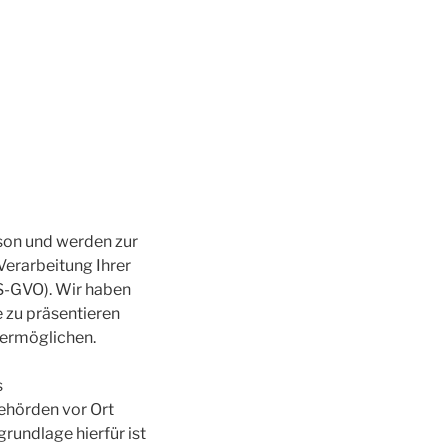
rson und werden zur
erarbeitung Ihrer
 DS-GVO). Wir haben
e zu präsentieren
 ermöglichen.
s
ehörden vor Ort
rundlage hierfür ist