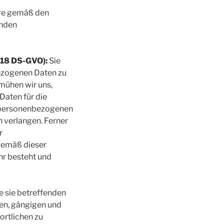
re gemäß den
enden
 18 DS-GVO):
Sie
bezogenen Daten zu
mühen wir uns,
aten für die
hre personenbezogenen
n verlangen. Ferner
r
 gemäß dieser
hr besteht und
ie sie betreffenden
ten, gängigen und
ortlichen zu