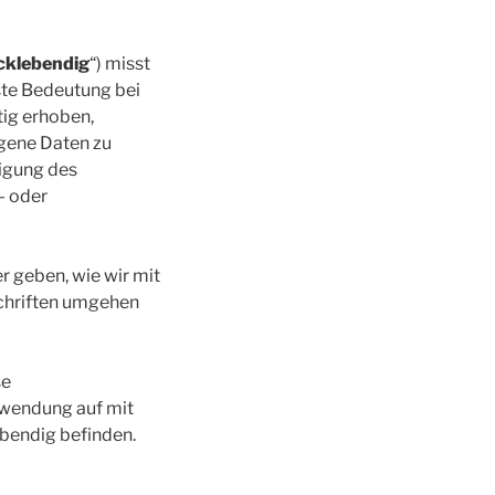
cklebendig
“) misst
ste Bedeutung bei
tig erhoben,
gene Daten zu
ligung des
- oder
r geben, wie wir mit
chriften umgehen
se
nwendung auf mit
ebendig befinden.