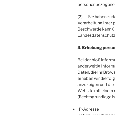
personenbezogenen
(2) Sie haben zude
Verarbeitung Ihrer
Beschwerde kann ü
Landesdatenschutzb
3. Erhebung perso
Bei der bloß inform
anderweitig Informa
Daten, die Ihr Brow
erheben wir die fol
anzuzeigen und die S
Website mit einem m
(Rechtsgrundlage ist 
IP-Adresse