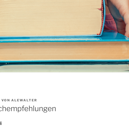
9
VON
ALEWALTER
uchempfehlungen
i