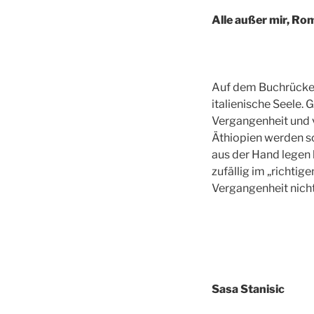
Alle außer mir, R
Auf dem Buchrücken 
italienische Seele.
Vergangenheit und v
Äthiopien werden s
aus der Hand legen 
zufällig im „richti
Vergangenheit nicht
Sasa Stanisic