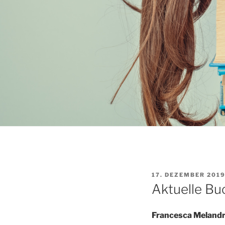
VERÖFFENTLICHT
17. DEZEMBER 201
AM
Aktuelle B
Francesca Melandr