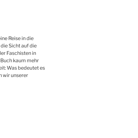
ne Reise in die
die Sicht auf die
er Faschisten in
as Buch kaum mehr
eit: Was bedeutet es
n wir unserer