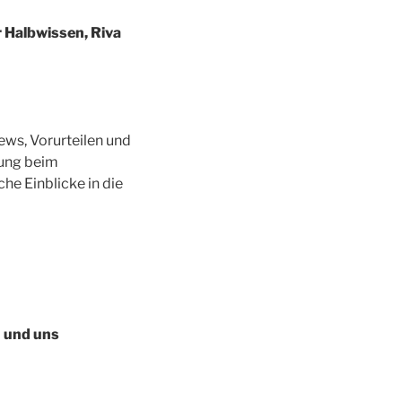
r Halbwissen, Riva
ews, Vorurteilen und
lung beim
e Einblicke in die
 und uns