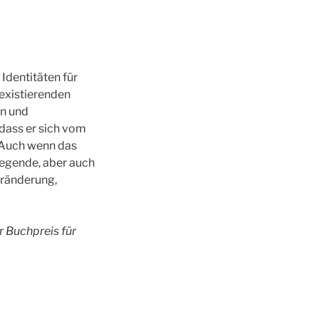
Identitäten für
existierenden
en und
 dass er sich vom
. Auch wenn das
regende, aber auch
eränderung,
 Buchpreis für